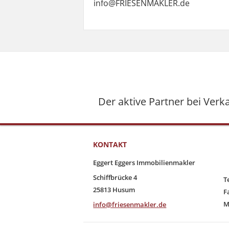
info@FRIESENMAKLER.de
Der aktive Partner bei Ver
KONTAKT
Eggert Eggers Immobilienmakler
Schiffbrücke 4
T
25813 Husum
F
M
info@friesenmakler.de