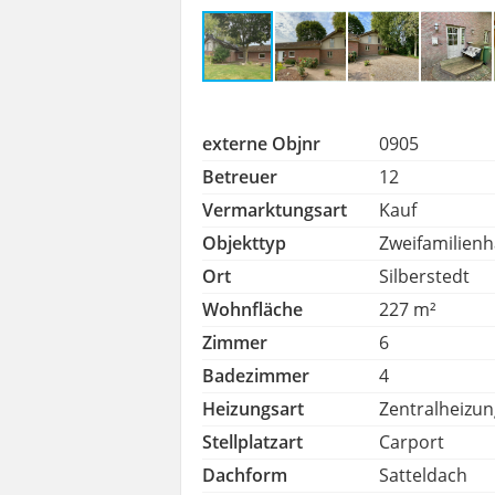
externe Objnr
0905
Betreuer
12
Vermarktungsart
Kauf
Objekttyp
Zweifamilien
Ort
Silberstedt
Wohnfläche
227 m²
Zimmer
6
Badezimmer
4
Heizungsart
Zentralheizu
Stellplatzart
Carport
Dachform
Satteldach