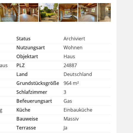
Status
Archiviert
Nutzungsart
Wohnen
Objektart
Haus
haus
PLZ
24887
Land
Deutschland
Grundstücksgröße
964 m²
Schlafzimmer
3
Befeuerungsart
Gas
ng
Küche
Einbauküche
Bauweise
Massiv
Terrasse
Ja